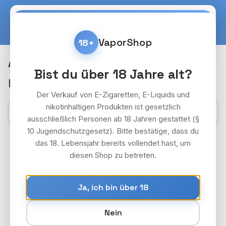
Zum Hauptinhalt springen
Warenko
VaporShop
18+
Atomic Tabakpfeife 2-Balls 4
Bist du über 18 Jahre alt?
Farben sortiert
Der Verkauf von E-Zigaretten, E-Liquids und
nikotinhaltigen Produkten ist gesetzlich
Kategorien
Filter
ausschließlich Personen ab 18 Jahren gestattet (§
10 Jugendschutzgesetz). Bitte bestätige, dass du
das 18. Lebensjahr bereits vollendet hast, um
diesen Shop zu betreten.
12x Atomic Tabakpfeife 2-Balls 4
18+
Farben sortiert
Ja, ich bin über 18
Preise nach Login
Nein
Anmelden