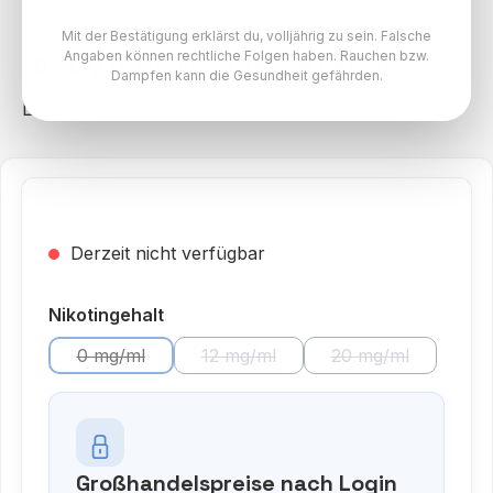
Mit der Bestätigung erklärst du, volljährig zu sein. Falsche
Angaben können rechtliche Folgen haben. Rauchen bzw.
10x LIQ IT Liquid - Orange Lemon
Dampfen kann die Gesundheit gefährden.
LIQ IT Paket
Derzeit nicht verfügbar
auswählen
Nikotingehalt
0 mg/ml
12 mg/ml
20 mg/ml
(Diese Option ist zurzeit nicht verfügbar.)
(Diese Option ist zurzeit nicht verf
(Diese Option ist
Großhandelspreise nach Login